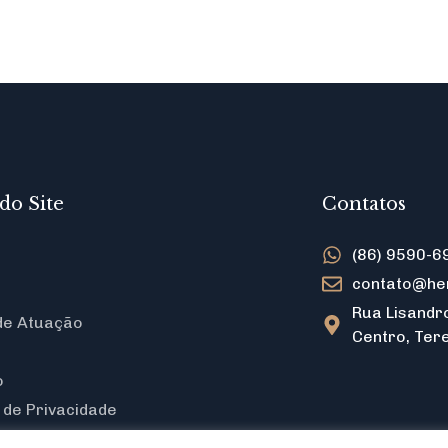
do Site
Contatos
(86) 9590-6
contato@he
Rua Lisandro
de Atuação
Centro, Tere
o
a de Privacidade