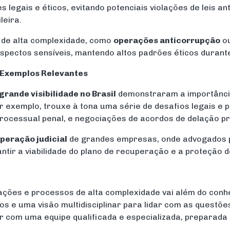
s legais e éticos, evitando potenciais violações de leis a
leira.
 de alta complexidade, como
operações anticorrupção
o
ectos sensíveis, mantendo altos padrões éticos durante
: Exemplos Relevantes
rande visibilidade no Brasil
demonstraram a importânci
or exemplo, trouxe à tona uma série de desafios legais e
processual penal, e negociações de acordos de delação p
peração judicial
de grandes empresas, onde advogados p
tir a viabilidade do plano de recuperação e a proteção d
ões e processos de alta complexidade vai além do conhe
s e uma visão multidisciplinar para lidar com as questõe
r com uma equipe qualificada e especializada, preparada 