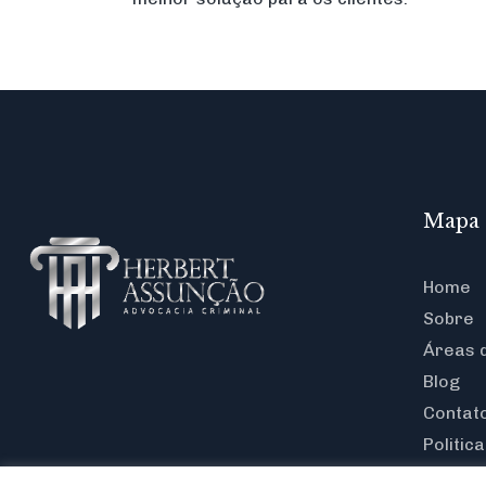
Mapa 
Home
Sobre
Áreas 
Blog
Contat
Politic