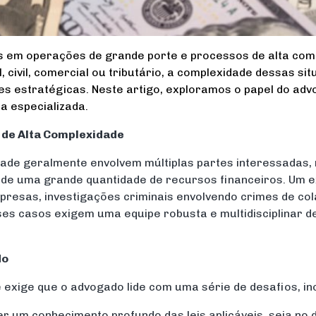
s em operações de grande porte e processos de alta com
al, civil, comercial ou tributário, a complexidade dessas s
des estratégicas. Neste artigo, exploramos o papel do ad
a especializada.
s de Alta Complexidade
ade geralmente envolvem múltiplas partes interessadas, 
de uma grande quantidade de recursos financeiros. Um e
resas, investigações criminais envolvendo crimes de cola
ses casos exigem uma equipe robusta e multidisciplinar 
do
exige que o advogado lide com uma série de desafios, inc
r um conhecimento profundo das leis aplicáveis, seja no di