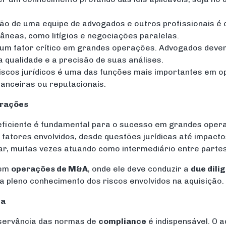
ão de uma equipe de advogados e outros profissionais é 
âneas, como litígios e negociações paralelas.
 um fator crítico em grandes operações. Advogados devem
 qualidade e a precisão de suas análises.
r riscos jurídicos é uma das funções mais importantes em
anceiras ou reputacionais.
erações
 eficiente é fundamental para o sucesso em grandes oper
fatores envolvidos, desde questões jurídicas até impacto
iar, muitas vezes atuando como intermediário entre parte
 em
operações de M&A
, onde ele deve conduzir a
due dili
 pleno conhecimento dos riscos envolvidos na aquisição.
ca
bservância das normas de
compliance
é indispensável. O 