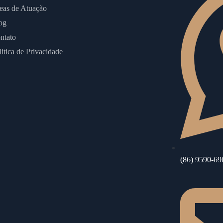
eas de Atuação
og
ntato
litica de Privacidade
(86) 9590-69