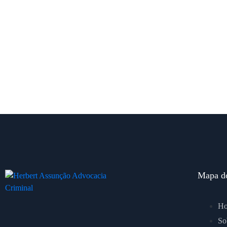
Superior Tribunal de Justiça: Apesar da
Superio
reincidência específica, 6ª Turma nega recurso
atípica
do MPF e mantém revogação da prisão,
público
substituindo-a por medidas cautelas diversas a
ao carg
Paciente acusado de tráfico de drogas
contrap
Pública
Em uma decisão significativa, a 6ª Turma do Superior
Tribunal de Justiça (STJ), no julgamento do HC 903.908/SC,
No HC 934
meio do M
Mapa do
H
So