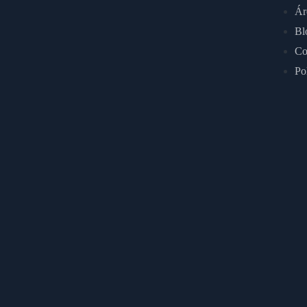
Ár
Bl
Co
Po