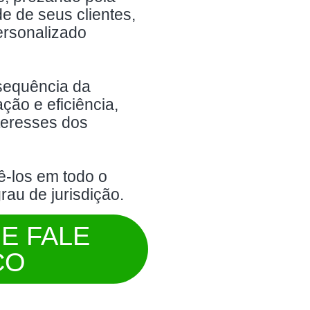
e de seus clientes,
ersonalizado
nsequência da
ção e eficiência,
teresses dos
-los em todo o
grau de jurisdição.
 E FALE
CO