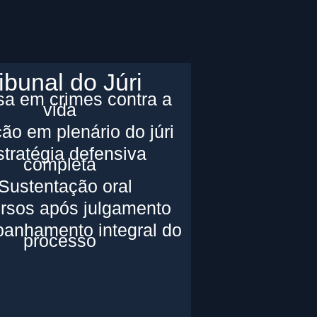
ibunal do Júri
sa em crimes contra a
vida
ção em plenário do júri
stratégia defensiva
completa
 Sustentação oral
rsos após julgamento
anhamento integral do
processo