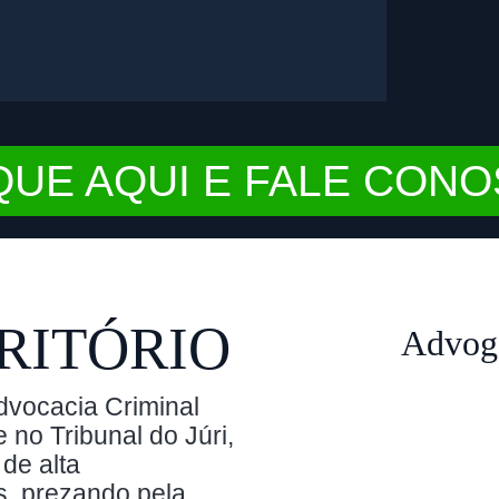
QUE AQUI E FALE CON
RITÓRIO
Advoga
dvocacia Criminal
 no Tribunal do Júri,
de alta
s, prezando pela